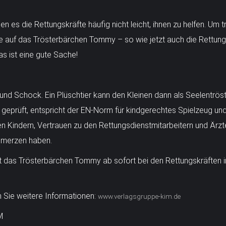
n es die Rettungskräfte häufig nicht leicht, ihnen zu helfen. Um 
eile auf das Trösterbärchen Tommy – so wie jetzt auch die Rettun
s ist eine gute Sache!
s und Schock. Ein Plüschtier kann den Kleinen dann als Seelentröst
eprüft, entspricht der EN-Norm für kindgerechtes Spielzeug und i
 den Kindern, Vertrauen zu den Rettungsdienstmitarbeitern und Är
hmerzen haben.
 ist das Trösterbärchen Tommy ab sofort bei den Rettungskräften
n Sie weitere Informationen:
www.verlagsgruppe-kim.de
M