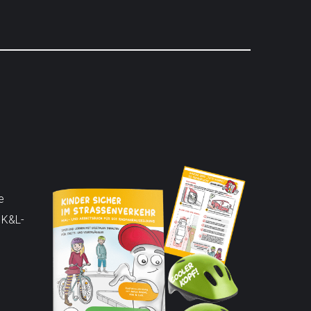
e
 K&L-