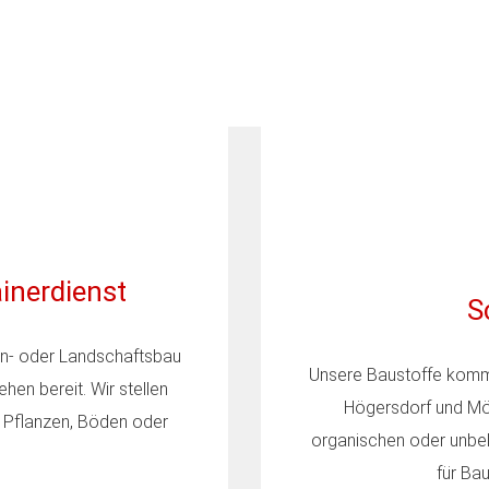
inerdienst
S
ten- oder Landschaftsbau
Unsere Baustoffe komme
ehen bereit. Wir stellen
Högersdorf und Möz
 Pflanzen, Böden oder
organischen oder unbel
für Ba